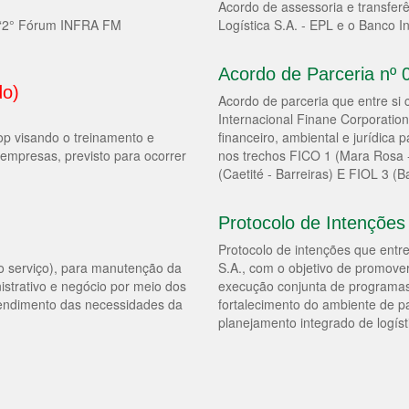
Acordo de assessoria e transfe
al “2° Fórum INFRA FM
Logística S.A. - EPL e o Banco 
Acordo de Parceria nº
do)
Acordo de parceria que entre si
Internacional Finane Corporation
p visando o treinamento e
financeiro, ambiental e jurídica 
empresas, previsto para ocorrer
nos trechos FICO 1 (Mara Rosa 
(Caetité - Barreiras) E FIOL 3 (B
Protocolo de Intençõe
Protocolo de intenções que entr
mo serviço), para manutenção da
S.A., com o objetivo de promov
istrativo e negócio por meio dos
execução conjunta de programas 
tendimento das necessidades da
fortalecimento do ambiente de pa
planejamento integrado de logíst