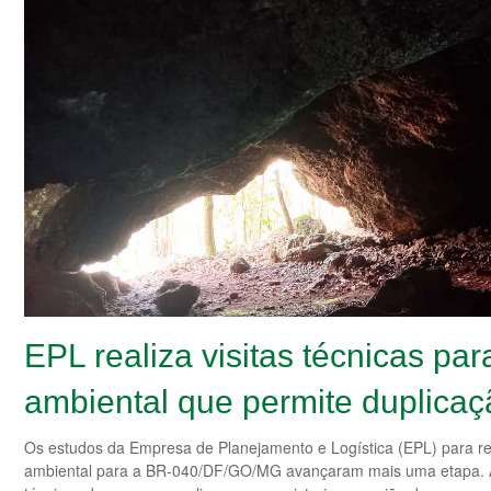
EPL realiza visitas técnicas pa
ambiental que permite duplica
Os estudos da Empresa de Planejamento e Logística (EPL) para r
ambiental para a BR-040/DF/GO/MG avançaram mais uma etapa. A