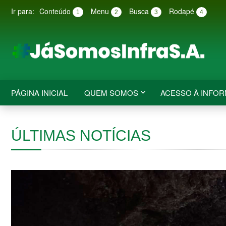
Ir para:
Conteúdo
Menu
Busca
Rodapé
1
2
3
4
PÁGINA INICIAL
QUEM SOMOS
ACESSO À INFO
ÚLTIMAS NOTÍCIAS