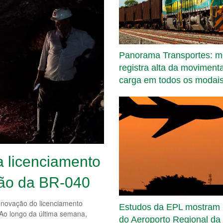
Panorama Transportes: mê
registra alta da moviment
carga em todos os modai
ra licenciamento
ção da BR-040
enovação do licenciamento
Estudos da EPL mostram 
o longo da última semana,
do Aeroporto Regional da