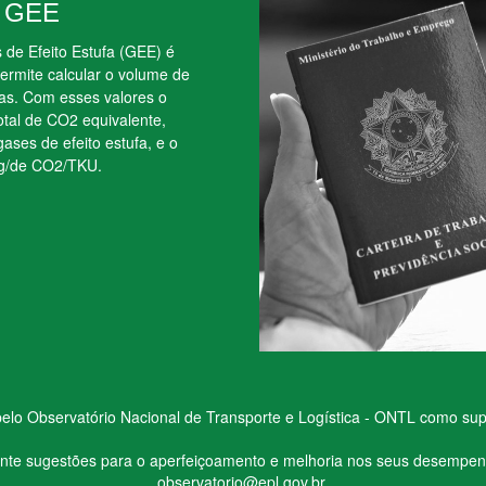
e GEE
de Efeito Estufa (GEE) é
rmite calcular o volume de
as. Com esses valores o
total de CO2 equivalente,
ases de efeito estufa, e o
 g/de CO2/TKU.
elo Observatório Nacional de Transporte e Logística - ONTL como supo
esente sugestões para o aperfeiçoamento e melhoria nos seus desempe
observatorio@epl.gov.br
.