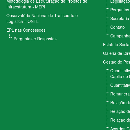
Metodologia de Estruturação de Projetos de
Legislação
Infraestrutura - MEPI
Perguntas
Observatório Nacional de Transporte e
Secretaria
Logística – ONTL
Contato
EPL nas Concessões
Campanhas
Perguntas e Respostas
Estatuto Socia
Galeria de Dir
Gestão de Pe
Quantitati
Capita de 
Quantitati
Remunera
Relação de
Relação de
Relação de
Acordos Co