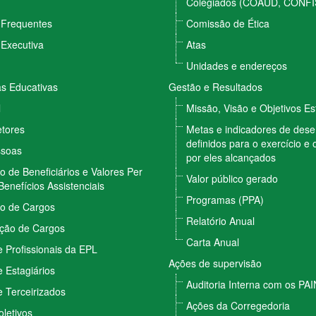
Colegiados (COAUD, CONFI
 Frequentes
Comissão de Ética
 Executiva
Atas
Unidades e endereços
 Educativas
Gestão e Resultados
l
Missão, Visão e Objetivos Es
etores
Metas e indicadores de de
definidos para o exercício e 
ssoas
por eles alcançados
vo de Beneficiários e Valores Per
Valor público gerado
Benefícios Assistenciais
Programas (PPA)
vo de Cargos
Relatório Anual
ção de Cargos
Carta Anual
 Profissionais da EPL
Ações de supervisão
 Estagiários
Auditoria Interna com os PA
 Terceirizados
Ações da Corregedoria
letivos