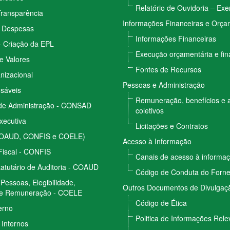
Relatório de Ouvidoria – Exe
Transparência
Informações Financeiras e Orça
e Despesas
Informações Financeiras
- Criação da EPL
Execução orçamentária e fin
e Valores
Fontes de Recursos
nizacional
Pessoas e Administração
sáveis
Remuneração, benefícios e 
de Administração - CONSAD
coletivos
Executiva
Licitações e Contratos
COAUD, CONFIS e COELE)
Acesso à Informação
Fiscal - CONFIS
Canais de acesso à informa
atutário de Auditoria - COAUD
Código de Conduta do Forn
Pessoas, Elegibilidade,
Outros Documentos de Divulgaçã
e Remuneração - COELE
Código de Ética
erno
Politica de Informações Rele
Internos