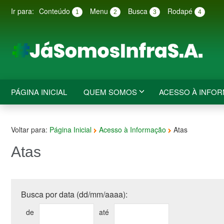
Ir para:
Conteúdo
Menu
Busca
Rodapé
1
2
3
4
PÁGINA INICIAL
QUEM SOMOS
ACESSO À INFO
Voltar para:
Página Inicial
Acesso à Informação
Atas
Atas
Busca por data (dd/mm/aaaa):
de
até