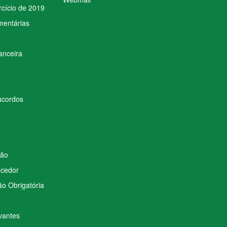
rcício de 2019
mentárias
anceira
acordos
ção
ecedor
o Obrigatória
vantes