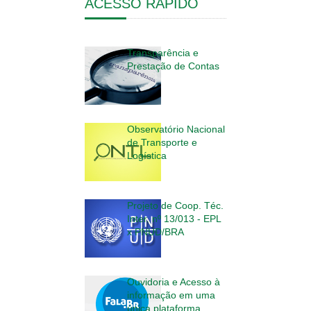
ACESSO RÁPIDO
ACESSO
RÁPIDO
Transparência e
Prestação de Contas
ACESSO
RÁPIDO
Observatório Nacional
de Transporte e
Logística
ACESSO
RÁPIDO
Projeto de Coop. Téc.
Inter. nº 13/013 - EPL
x PNUD/BRA
ACESSO
RÁPIDO
Ouvidoria e Acesso à
informação em uma
única plataforma.