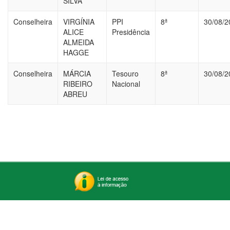
SILVA
Conselheira
VIRGÍNIA
PPI
8ª
30/08/2
ALICE
Presidência
ALMEIDA
HAGGE
Conselheira
MÁRCIA
Tesouro
8ª
30/08/2
RIBEIRO
Nacional
ABREU