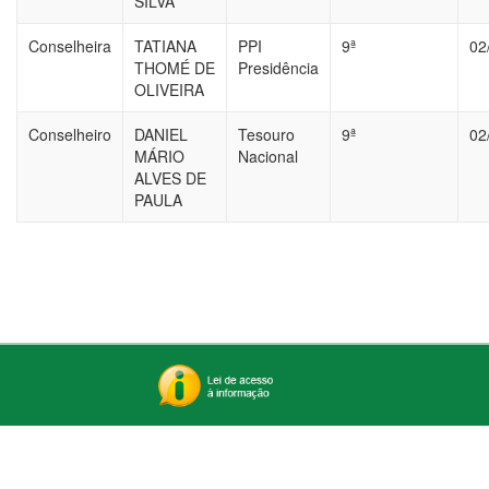
SILVA
Conselheira
TATIANA
PPI
9ª
02
THOMÉ DE
Presidência
OLIVEIRA
Conselheiro
DANIEL
Tesouro
9ª
02
MÁRIO
Nacional
ALVES DE
PAULA