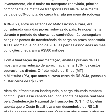
levantamento, ele é maior no transporte rodoviário, principal
componente da matriz de transportes brasileira. Atualmente,
cerca de 60% do total de carga transita por meio de rodovias.
A BR-163, entre os estados do Mato Grosso e Pará, era
considerada uma das piores rodovias do país. Principalmente
durante o período de chuvas, os caminhões não conseguiam
atingir os pontos de transferência de carga no prazo necessário.
A EPL estima que no ano de 2018 as perdas associadas às más
condições chegaram a R$580 milhões.
Com a finalização da pavimentação, análises prévias da EPL
mostram uma redução de aproximadamente 13% nos custos
operacionais diretos. O frete médio de Sinop (MT)
a Miritituba (PA), que antes custava cerca de R$ 204/t, passou a
custar cerca de R$ 178/t.
Além da infraestrutura inadequada, a carga tributária também
contribui para esse cenário segundo aponta pesquisa realizada
pela Confederação Nacional de Transportes (CNT). O Boletim
aponta que o Custo Brasil leva a um desembolso de R$ 1,5
trilhão por ano pelas empresas. O boletim cita outras iniciativas