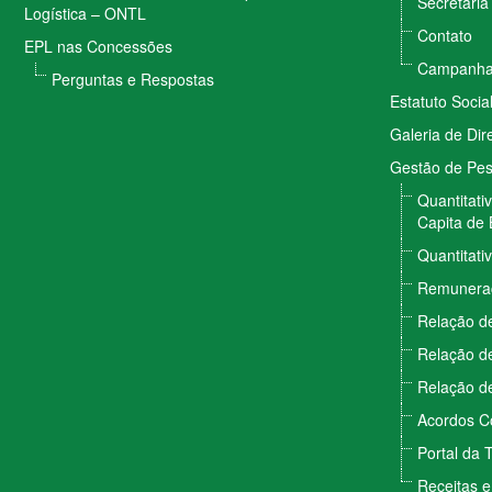
Secretaria
Logística – ONTL
Contato
EPL nas Concessões
Campanhas
Perguntas e Respostas
Estatuto Socia
Galeria de Dir
Gestão de Pe
Quantitati
Capita de 
Quantitati
Remunera
Relação de
Relação de
Relação de
Acordos Co
Portal da 
Receitas 