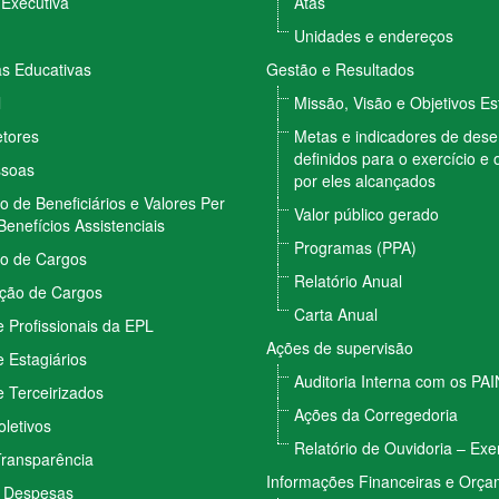
 Executiva
Atas
Unidades e endereços
 Educativas
Gestão e Resultados
l
Missão, Visão e Objetivos Es
etores
Metas e indicadores de de
definidos para o exercício e 
ssoas
por eles alcançados
vo de Beneficiários e Valores Per
Valor público gerado
Benefícios Assistenciais
Programas (PPA)
vo de Cargos
Relatório Anual
ção de Cargos
Carta Anual
 Profissionais da EPL
Ações de supervisão
 Estagiários
Auditoria Interna com os PA
 Terceirizados
Ações da Corregedoria
letivos
Relatório de Ouvidoria – Exe
Transparência
Informações Financeiras e Orça
e Despesas