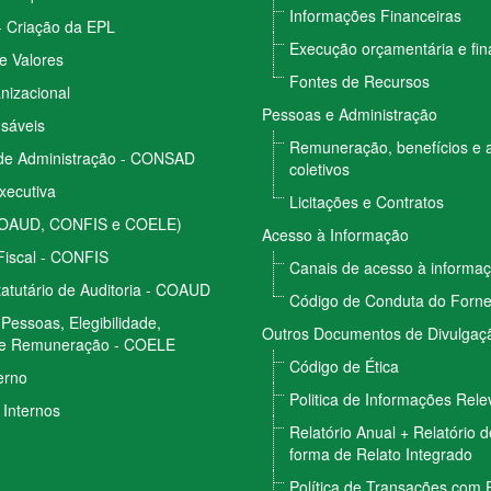
Informações Financeiras
- Criação da EPL
Execução orçamentária e fin
e Valores
Fontes de Recursos
nizacional
Pessoas e Administração
sáveis
Remuneração, benefícios e 
de Administração - CONSAD
coletivos
Executiva
Licitações e Contratos
COAUD, CONFIS e COELE)
Acesso à Informação
Fiscal - CONFIS
Canais de acesso à informa
atutário de Auditoria - COAUD
Código de Conduta do Forn
Pessoas, Elegibilidade,
Outros Documentos de Divulgaçã
e Remuneração - COELE
Código de Ética
erno
Politica de Informações Rele
Internos
Relatório Anual + Relatório 
forma de Relato Integrado
Política de Transações com 