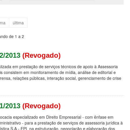
ima
última
ando de 1 a 2
02/2013
(Revogado)
izada em prestação de serviços técnicos de apoio à Assessoria
 consistem em monitoramento de mídia, análise de editorial e
ensa, relações públicas, interação social, gerenciamento de crise
01/2013
(Revogado)
vocacia especializado em Direito Empresarial - com ênfase em
dministrativo - para a prestação de serviços de assessoria jurídica à
tica S.A - EPL na estruturação, negociação e elaboração dos