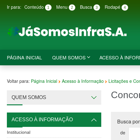
Ir para:
Conteúdo
Menu
Busca
Rodapé
1
2
3
4
PÁGINA INICIAL
QUEM SOMOS
ACESSO À INFO
Voltar para:
Página Inicial
Acesso à Informação
Licitações e Co
Concor
QUEM SOMOS
ACESSO À INFORMAÇÃO
Busca por
de
Institucional