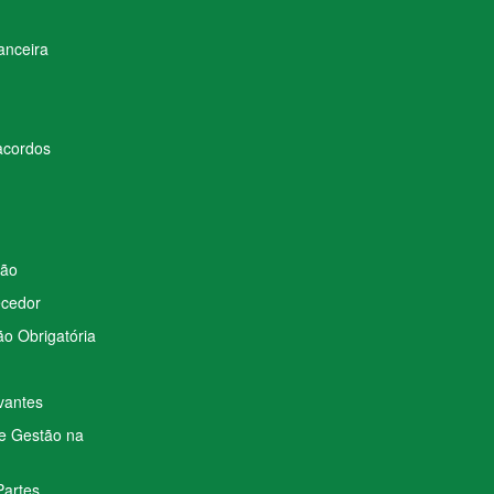
anceira
acordos
ção
ecedor
o Obrigatória
vantes
de Gestão na
Partes