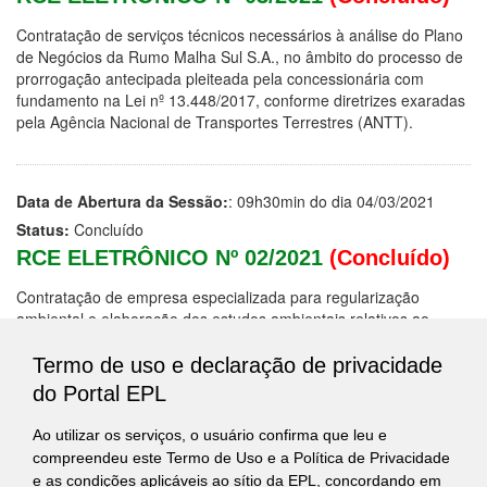
Contratação de serviços técnicos necessários à análise do Plano
de Negócios da Rumo Malha Sul S.A., no âmbito do processo de
prorrogação antecipada pleiteada pela concessionária com
fundamento na Lei nº 13.448/2017, conforme diretrizes exaradas
pela Agência Nacional de Transportes Terrestres (ANTT).
Data de Abertura da Sessão:
: 09h30min do dia 04/03/2021
Status:
Concluído
RCE ELETRÔNICO Nº 02/2021
(Concluído)
Contratação de empresa especializada para regularização
ambiental e elaboração dos estudos ambientais relativos ao
licenciamento ambiental a BR-158/MT, trecho do contorno leste
com 114,5 km para fins de obtenção de Licença de Instalação e
Termo de uso e declaração de privacidade
autorizações específicas.
do Portal EPL
Ao utilizar os serviços, o usuário confirma que leu e
15 registros encontrados. Mostrando de 1 a 10
compreendeu este Termo de Uso e a Política de Privacidade
e as condições aplicáveis ao sítio da EPL, concordando em